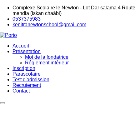
Aller
Complexe Scolaire le Newton - Lot Dar salama 4 Route
au
mehdia (iskan chaâbi)
contenu
0537375983
principal
kenitranewtonschool@gmail.com
Accueil
Présentation
Mot de la fondatrice
Réglement intérieur
Inscription
Parascolaire
Test d'admission
Recrutement
Contact